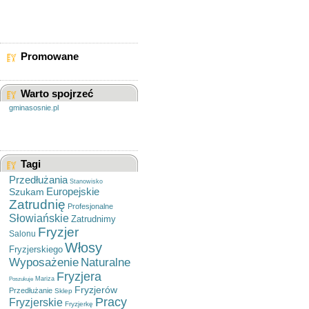
Wola
Żoliborz
Promowane
Warto spojrzeć
gminasosnie.pl
Tagi
Przedłużania
Stanowisko
Europejskie
Szukam
Zatrudnię
Profesjonalne
Słowiańskie
Zatrudnimy
Fryzjer
Salonu
Włosy
Fryzjerskiego
Wyposażenie
Naturalne
Fryzjera
Mariza
Poszukuje
Fryzjerów
Przedłużanie
Sklep
Pracy
Fryzjerskie
Fryzjerkę