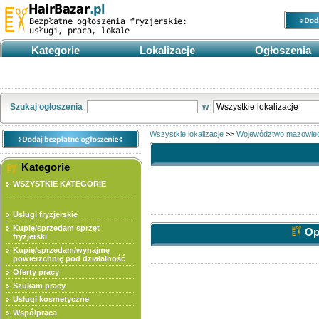
Kategorie
Lokalizacje
Ogłoszenia
Kupię/sprzedam sprzęt fryzjerski
Oferty pracy
Szukam pracy
Szukaj ogłoszenia
w
Wszystkie lokalizacje
>>
Województwo mazowiec
Kategorie
WSZYSTKIE KATEGORIE
Usługi fryzjerskie
Kupię/sprzedam sprzęt
Opc
fryzjerski
Kupię/sprzedam/wynajmę
powierzchnię pod działalność
Oferty pracy
Szukam pracy
Usługi kosmetyczne
Współpraca