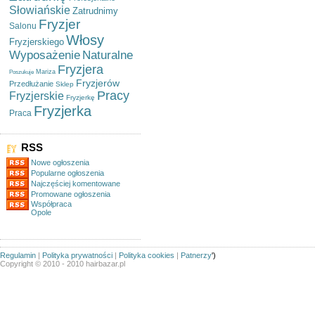
Słowiańskie
Zatrudnimy
Fryzjer
Salonu
Włosy
Fryzjerskiego
Wyposażenie
Naturalne
Fryzjera
Mariza
Poszukuje
Fryzjerów
Przedłużanie
Sklep
Pracy
Fryzjerskie
Fryzjerkę
Fryzjerka
Praca
RSS
Nowe ogłoszenia
Popularne ogłoszenia
Najczęściej komentowane
Promowane ogłoszenia
Współpraca
Opole
Regulamin
|
Polityka prywatności
|
Polityka cookies
|
Patnerzy
')
Copyright © 2010 - 2010 hairbazar.pl