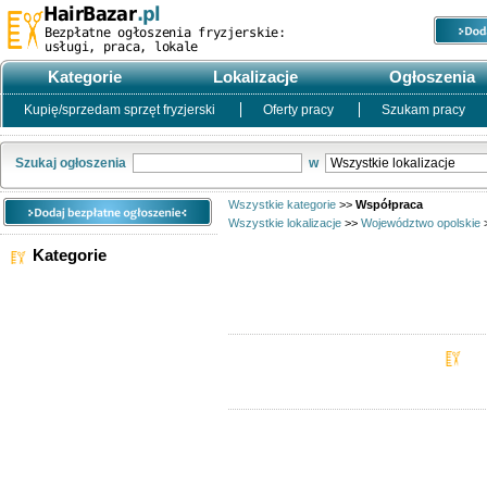
Kategorie
Lokalizacje
Ogłoszenia
Kupię/sprzedam sprzęt fryzjerski
Oferty pracy
Szukam pracy
Szukaj ogłoszenia
w
Wszystkie kategorie
>>
Współpraca
Wszystkie lokalizacje
>>
Województwo opolskie
Kategorie
WSZYSTKIE KATEGORIE
Usługi fryzjerskie
Kupię/sprzedam sprzęt
Opc
fryzjerski
Kupię/sprzedam/wynajmę
powierzchnię pod działalność
Oferty pracy
Szukam pracy
Usługi kosmetyczne
Współpraca