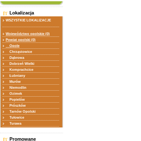
Lokalizacja
WSZYSTKIE LOKALIZACJE
Województwo opolskie (0)
Powiat opolski (0)
Opole
Chrząstowice
Dąbrowa
Dobrzeń Wielki
Komprachcice
Łubniany
Murów
Niemodlin
Ozimek
Popielów
Prószków
Tarnów Opolski
Tułowice
Turawa
Promowane