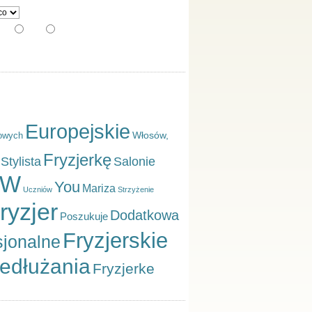
30
50
100
Europejskie
Włosów,
owych
Fryzjerkę
Stylista
Salonie
W
You
Mariza
Uczniów
Strzyżenie
ryzjer
Dodatkowa
Poszukuje
Fryzjerskie
sjonalne
edłużania
Fryzjerke