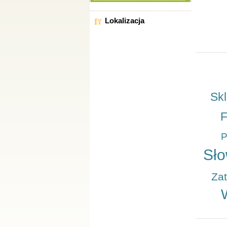
Sortuj wg
Lokalizacja
Ogłoszeń 
WSZYSTKIE LOKALIZACJE
Województwo kujawsko-
pomorskie
Województwo lubelskie
Województwo lubuskie
Województwo łódzkie
Sk
Województwo małopolskie
Województwo mazowieckie
F
Województwo opolskie
Województwo podkarpackie
P
Województwo podlaskie
Województwo pomorskie
Sło
Województwo śląskie
Województwo świętokrzyskie
Zat
Województwo warmińsko-
mazurskie
Województwo wielkopolskie
Województwo
zachodniopomorskie
Województwo dolnośląskie