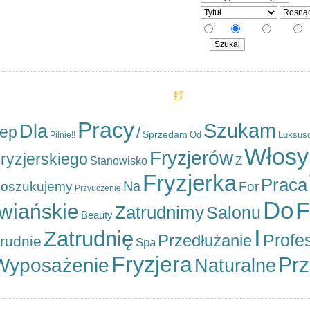
na stronę
5
10
20
Najczęściej szukane
Pracy
Szukam
Dla
lep
/
Sprzedam
Od
Luksus
Pilnie!!
Włosy
Fryzjerów
ryzjerskiego
Z
Stanowisko
Fryzjerka
Praca
Na
oszukujemy
For
Przyuczenie
Do
F
wiańskie
Zatrudnimy
Salonu
Beauty
I
Zatrudnię
Profe
Przedłużanie
rudnie
Spa
Fryzjera
Prz
Wyposażenie
Naturalne