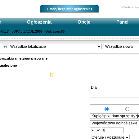
Osób onlin
e
Ogłoszenia
Opcje
Panel
RIE:
7
| LOKALIZACJE:
2666
| Ogłoszeń:
66
w
Wyszukiwanie zaawansowane
znaleziono
Szukanie ogłoszeń we wszystkich kat
na fraza
szukiwania
"ORAZ"
"ALBO"
a