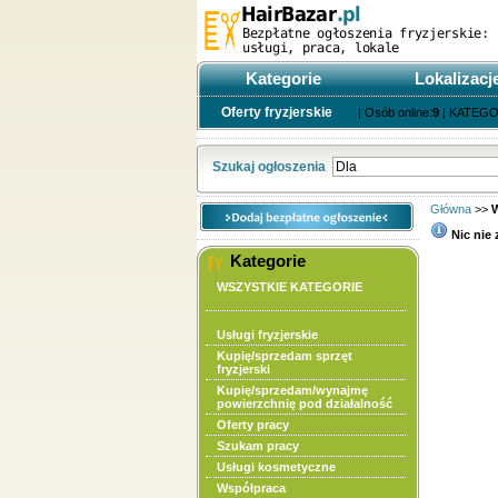
Kategorie
Lokalizacj
Oferty fryzjerskie
| Osób online:
9
| KATEGO
Szukaj ogłoszenia
Główna
>>
Nic nie 
Kategorie
WSZYSTKIE KATEGORIE
Wyszukiwa
Usługi fryzjerskie
Kupię/sprzedam sprzęt
fryzjerski
Kupię/sprzedam/wynajmę
Rodzaj wy
powierzchnię pod działalność
Kategoria
Oferty pracy
Lokalizacj
Szukam pracy
Cena
Usługi kosmetyczne
Współpraca
Rodzaj