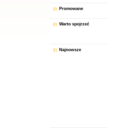
Promowane
Warto spojrzeć
Najnowsze
Kredyt Dla Fryzjerów Do
Kwoty 500 Tys.
Fryzjer - Praca - Brodnica
Zatrudnimy Fryzjer Stylista
Mariza Praca Dodatkowa Lub
Stała
Dołącz Do Pacykarnia Artistic
Team!
Wynajme Stanowisko
Fryzjerskie
Szukam Pracy
Szukam Stażu/pracy
Poszukuje Pracy Jako Fryzjer
Zatrudnimy Fryzjerów