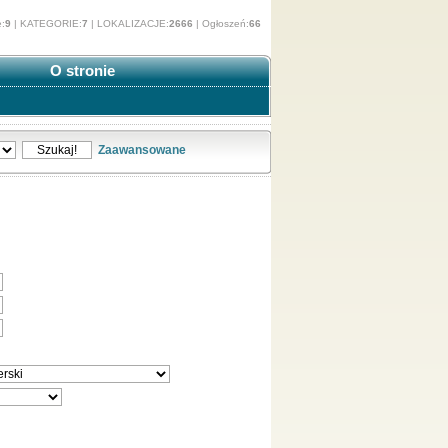
e:
9
| KATEGORIE:
7
| LOKALIZACJE:
2666
| Ogłoszeń:
66
O stronie
Zaawansowane
egoriach