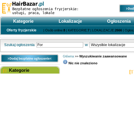
Kategorie
Lokalizacje
Ogłoszenia
Oferty fryzjerskie
| Osób online:
8
| KATEGORIE:
7
| LOKALIZACJE:
2666
| Ogłos
Szukaj ogłoszenia
w
Główna
>>
Wyszukiwanie zaawansowane
Nic nie znaleziono
Kategorie
WSZYSTKIE KATEGORIE
Wyszukiwana fraza
Usługi fryzjerskie
Kupię/sprzedam sprzęt
fryzjerski
Kupię/sprzedam/wynajmę
Rodzaj wyszukiwania
powierzchnię pod działalność
Kategoria
Oferty pracy
Lokalizacja
Szukam pracy
Cena
Usługi kosmetyczne
Współpraca
Rodzaj