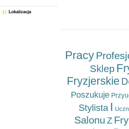
Sortuj wg
Lokalizacja
Ogłoszeń na stronę
WSZYSTKIE LOKALIZACJE
Województwo kujawsko-
pomorskie
Województwo lubelskie
Województwo lubuskie
Województwo łódzkie
Pracy
Profesj
Województwo małopolskie
Województwo mazowieckie
Fr
Sklep
Województwo opolskie
Województwo podkarpackie
Fryzjerskie
D
Województwo podlaskie
Województwo pomorskie
Województwo śląskie
Poszukuje
Przyu
Województwo świętokrzyskie
Województwo warmińsko-
I
mazurskie
Stylista
Uczn
Województwo wielkopolskie
Województwo
Salonu
Fry
Z
zachodniopomorskie
Województwo dolnośląskie