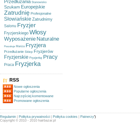
Przedłużania
Stanowisko
Europejskie
Szukam
Zatrudnię
Profesjonalne
Słowiańskie
Zatrudnimy
Fryzjer
Salonu
Włosy
Fryzjerskiego
Wyposażenie
Naturalne
Fryzjera
Mariza
Poszukuje
Fryzjerów
Przedłużanie
Sklep
Pracy
Fryzjerskie
Fryzjerkę
Fryzjerka
Praca
RSS
Nowe ogłoszenia
Popularne ogłoszenia
Najczęściej komentowane
Promowane ogłoszenia
Regulamin
|
Polityka prywatności
|
Polityka cookies
|
Patnerzy
')
Copyright © 2010 - 2010 hairbazar.pl