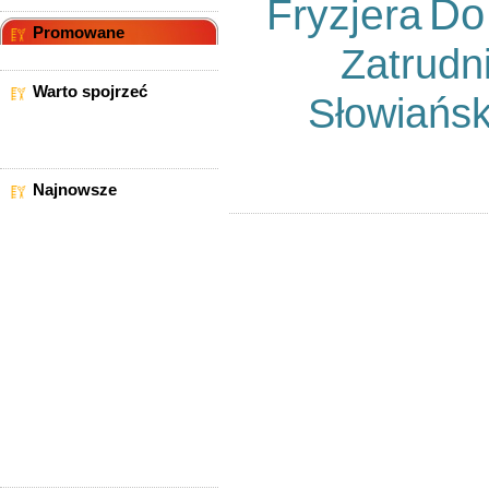
Do
Fryzjera
Promowane
Zatrudn
Warto spojrzeć
Słowiańsk
Najnowsze
Kredyt Dla Fryzjerów Do
Kwoty 500 Tys.
Fryzjer - Praca - Brodnica
Zatrudnimy Fryzjer Stylista
Mariza Praca Dodatkowa Lub
Stała
Dołącz Do Pacykarnia Artistic
Team!
Wynajme Stanowisko
Fryzjerskie
Szukam Pracy
Szukam Stażu/pracy
Poszukuje Pracy Jako Fryzjer
Zatrudnimy Fryzjerów